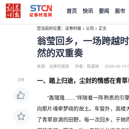
首页
快讯
要闻
股市
您当前的位置：
证券时报
>
公司
>
正文
翁莹回乡，一场跨越时
然的双重奏
来源：证券时报网
作者：陈嘉映
2026-02-10 
一、踏上归途，尘封的情感在青草
点赞
“轰隆隆……”伴随着一阵熟悉的引
向那片魂牵梦绕的故土。车窗外，高楼
了青翠欲滴的田野。每一次回乡，于她